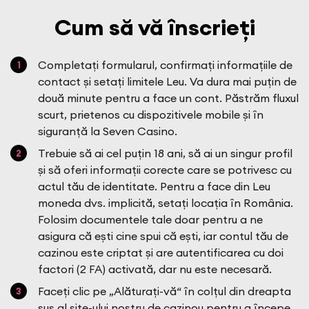
Cum să vă înscrieți
Completați formularul, confirmați informațiile de
contact și setați limitele Leu. Va dura mai puțin de
două minute pentru a face un cont. Păstrăm fluxul
scurt, prietenos cu dispozitivele mobile și în
siguranță la Seven Casino.
Trebuie să ai cel puțin 18 ani, să ai un singur profil
și să oferi informații corecte care se potrivesc cu
actul tău de identitate. Pentru a face din Leu
moneda dvs. implicită, setați locația în România.
Folosim documentele tale doar pentru a ne
asigura că ești cine spui că ești, iar contul tău de
cazinou este criptat și are autentificarea cu doi
factori (2 FA) activată, dar nu este necesară.
Faceți clic pe „Alăturați-vă“ în colțul din dreapta
sus al site-ului nostru de cazinou pentru a începe