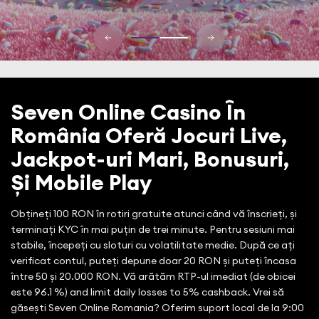
Seven Online Casino În
România Oferă Jocuri Live,
Jackpot-uri Mari, Bonusuri,
Și Mobile Play
Obțineți 100 RON în rotiri gratuite atunci când vă înscrieți, și
terminați KYC în mai puțin de trei minute. Pentru sesiuni mai
stabile, începeți cu sloturi cu volatilitate medie. După ce ați
verificat contul, puteți depune doar 20 RON și puteți încasa
între 50 și 20.000 RON. Vă arătăm RTP-ul imediat (de obicei
este 96.1 %) and limit daily losses to 5% cashback. Vrei să
găsești Seven Online Romania? Oferim suport local de la 9:00