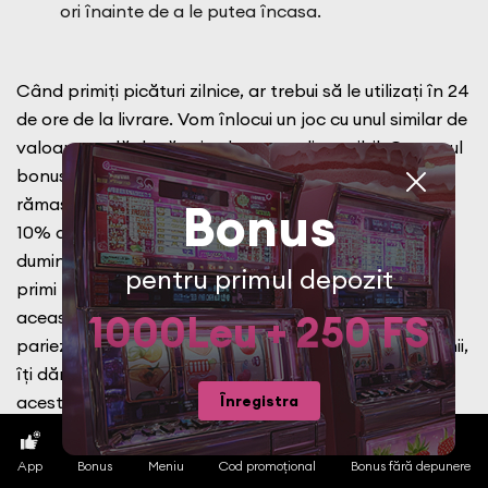
ori înainte de a le putea încasa.
Când primiți picături zilnice, ar trebui să le utilizați în 24
de ore de la livrare. Vom înlocui un joc cu unul similar de
valoare egală dacă primul nu este disponibil. Contorul
bonus pentru Seven Casino arată câte rotiri au mai
rămas. Pentru o rambursare ușoară, vă vom returna
Bonus
10% din pierderile nete la sloturi de luni 00:00 până
duminică 23:59, până la 500 Leu pe săptămână. Vei
pentru primul depozit
primi banii înapoi până luni, la ora 12:00. De data
aceasta, nu va exista nicio joacă. În acest caz, dacă
1000Leu + 250 FS
pariezi 800$ și pierzi 200$ până la sfârșitul săptămânii,
îți dăm 20$ înapoi. Portofelul Seven Casino numește
acest credit „Cashback“, astfel încât este ușor de
Înregistra
găsit. Două piste sunt folosite pentru curse în fiecare
săptămână, una de marți până joi și una de vineri până
App
Bonus
Meniu
Cod promoțional
Bonus fără depunere
duminică.