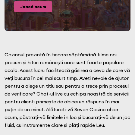
Joacă acum
Cazinoul prezintă în fiecare săptămână filme noi
precum și hituri românești care sunt foarte populare
acolo. Acest lucru facilitează găsirea a ceva de care vă
veți bucura în cel mai scurt timp. Aveți nevoie de ajutor
pentru a alege un titlu sau pentru a trece prin procesul
de verificare? Chat-ul live cu echipa noastră de servicii
pentru clienți primește de obicei un răspuns în mai
puțin de un minut. Alăturați-vă Seven Casino chiar
acum, păstrați-vă limitele în loc și bucurați-vă de un joc
fluid, cu instrumente clare și plăți rapide Leu.