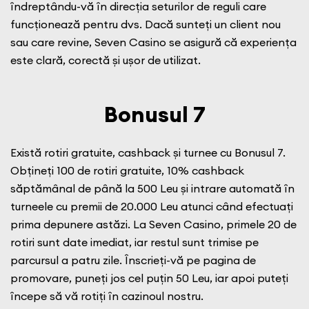
îndreptându-vă în direcția seturilor de reguli care
funcționează pentru dvs. Dacă sunteți un client nou
sau care revine, Seven Casino se asigură că experiența
este clară, corectă și ușor de utilizat.
Bonusul 7
Există rotiri gratuite, cashback și turnee cu Bonusul 7.
Obţineţi 100 de rotiri gratuite, 10% cashback
săptămânal de până la 500 Leu şi intrare automată în
turneele cu premii de 20.000 Leu atunci când efectuaţi
prima depunere astăzi. La Seven Casino, primele 20 de
rotiri sunt date imediat, iar restul sunt trimise pe
parcursul a patru zile. Înscrieți-vă pe pagina de
promovare, puneți jos cel puțin 50 Leu, iar apoi puteți
începe să vă rotiți în cazinoul nostru.