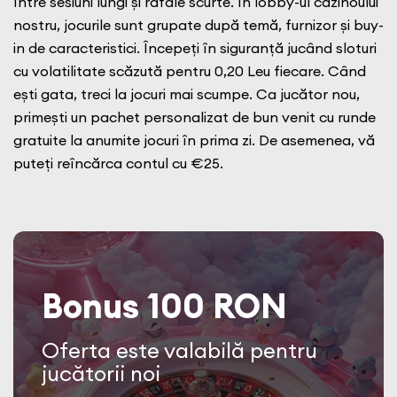
între sesiuni lungi și rafale scurte. În lobby-ul cazinoului
nostru, jocurile sunt grupate după temă, furnizor și buy-
in de caracteristici. Începeți în siguranță jucând sloturi
cu volatilitate scăzută pentru 0,20 Leu fiecare. Când
ești gata, treci la jocuri mai scumpe. Ca jucător nou,
primești un pachet personalizat de bun venit cu runde
gratuite la anumite jocuri în prima zi. De asemenea, vă
puteți reîncărca contul cu €25.
Bonus 100 RON
Oferta este valabilă pentru
jucătorii noi