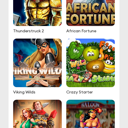
O listă de verificare rapidă pentru o rutină
septenară
Thunderstruck 2
African Fortune
Viking Wilds
Crazy Starter