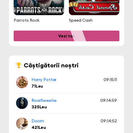
Parrots Rock
Boomerang Bonanza
Vezi tot
Câștigătorii noștri
Harry Potter
09:15:11
71Leu
RoarSweetie
09:14:59
325Leu
Doom
09:14:52
421Leu