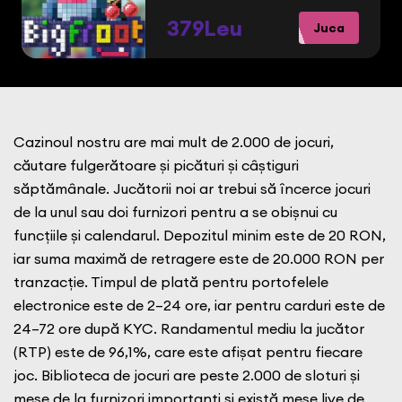
379Leu
Juca
Cazinoul nostru are mai mult de 2.000 de jocuri,
căutare fulgerătoare și picături și câștiguri
săptămânale. Jucătorii noi ar trebui să încerce jocuri
de la unul sau doi furnizori pentru a se obișnui cu
funcțiile și calendarul. Depozitul minim este de 20 RON,
iar suma maximă de retragere este de 20.000 RON per
tranzacție. Timpul de plată pentru portofelele
electronice este de 2–24 ore, iar pentru carduri este de
24–72 ore după KYC. Randamentul mediu la jucător
(RTP) este de 96,1%, care este afișat pentru fiecare
joc. Biblioteca de jocuri are peste 2.000 de sloturi și
mese de la furnizori importanți și există mese live de