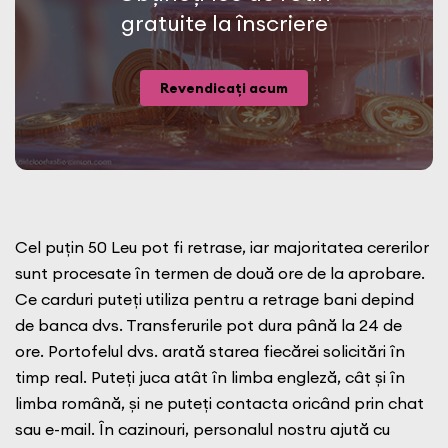
gratuite la înscriere
Revendicați acum
Cel puțin 50 Leu pot fi retrase, iar majoritatea cererilor
sunt procesate în termen de două ore de la aprobare.
Ce carduri puteți utiliza pentru a retrage bani depind
de banca dvs. Transferurile pot dura până la 24 de
ore. Portofelul dvs. arată starea fiecărei solicitări în
timp real. Puteți juca atât în limba engleză, cât și în
limba română, și ne puteți contacta oricând prin chat
sau e-mail. În cazinouri, personalul nostru ajută cu