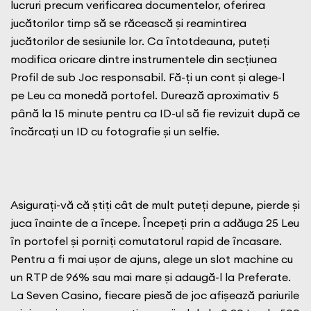
lucruri precum verificarea documentelor, oferirea
jucătorilor timp să se răcească și reamintirea
jucătorilor de sesiunile lor. Ca întotdeauna, puteți
modifica oricare dintre instrumentele din secțiunea
Profil de sub Joc responsabil. Fă-ți un cont și alege-l
pe Leu ca monedă portofel. Durează aproximativ 5
până la 15 minute pentru ca ID-ul să fie revizuit după ce
încărcați un ID cu fotografie și un selfie.
Asigurați-vă că știți cât de mult puteți depune, pierde și
juca înainte de a începe. Începeți prin a adăuga 25 Leu
în portofel și porniți comutatorul rapid de încasare.
Pentru a fi mai ușor de ajuns, alege un slot machine cu
un RTP de 96% sau mai mare și adaugă-l la Preferate.
La Seven Casino, fiecare piesă de joc afișează pariurile