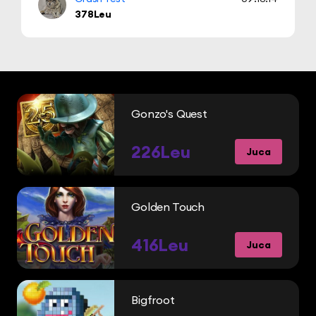
378Leu
Gonzo's Quest
226Leu
Juca
Golden Touch
416Leu
Juca
Bigfroot